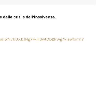
 della crisi e dell’insolvenza.
vvsdlwNvbUXbJNg74-HSwtQD2kWg/viewform?