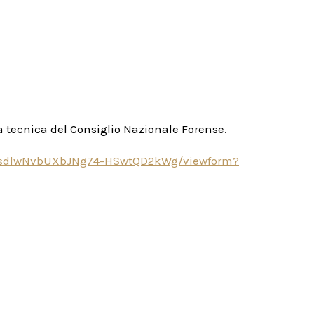
ta tecnica del Consiglio Nazionale Forense.
vvsdlwNvbUXbJNg74-HSwtQD2kWg/viewform?