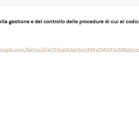
a gestione e del controllo delle procedure di cui al codice
.google.com/forms/d/e/1FAIpQLSertvnlMKy2MQrtVcM8qb