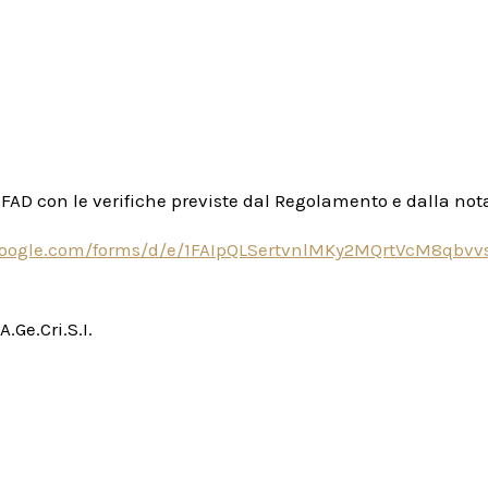
a FAD con le verifiche previste dal Regolamento e dalla no
.google.com/forms/d/e/1FAIpQLSertvnlMKy2MQrtVcM8qb
.Ge.Cri.S.I.