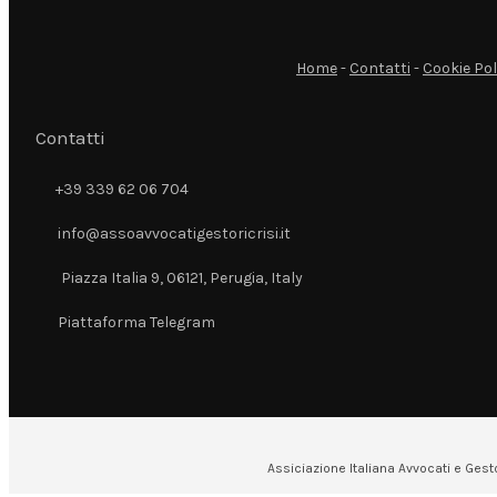
Home
-
Contatti
-
Cookie Pol
Contatti
+39 339 62 06 704
+39 339 62 06 704
info@assoavvocatigestoricrisi.it
info@assoavvocatigestoricrisi.it
Piazza Italia 9, 06121, Perugia, Italy
Piazza Italia 9, 06121, Perugia, Italy
Piattaforma Telegram
Piattaforma Telegram
Assiciazione Italiana Avvocati e Gesto