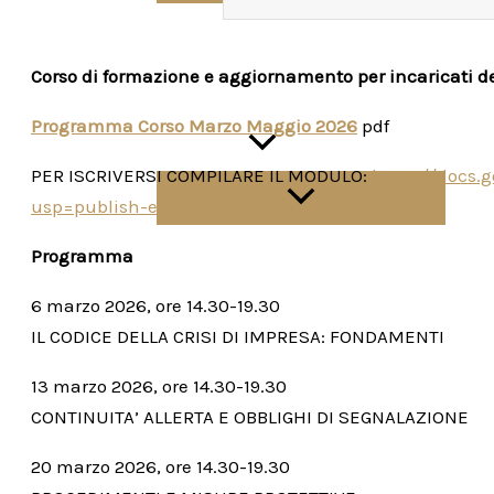
Corso di formazione e aggiornamento per incaricati dell
Programma Corso Marzo Maggio 2026
pdf
Contributi
PER ISCRIVERSI COMPILARE IL MODULO:
https://docs
usp=publish-editor
Programma
6 marzo 2026, ore 14.30-19.30
IL CODICE DELLA CRISI DI IMPRESA: FONDAMENTI
News
13 marzo 2026, ore 14.30-19.30
CONTINUITA’ ALLERTA E OBBLIGHI DI SEGNALAZIONE
Normativa
20 marzo 2026, ore 14.30-19.30
Links utili