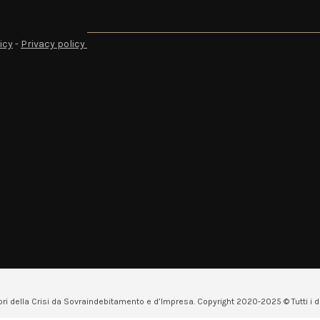
icy
-
Privacy policy
ri della Crisi da Sovraindebitamento e d’Impresa. Copyright 2020-2025 © Tutti i diri