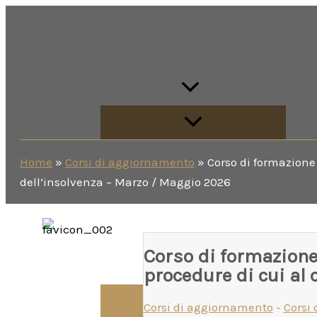
Vai
al
Home
contenuto
L’Associazione
Home
»
Corsi di aggiornamento
»
Corso di formazione 
dell’insolvenza – Marzo / Maggio 2026
Corso di formazione 
I Nostri Corsi
procedure di cui al 
Corsi di aggiornamento
-
Corsi 