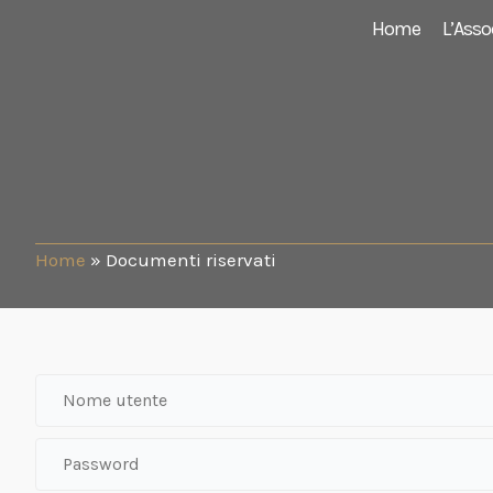
Vai
Home
L’Asso
al
contenuto
Home
»
Documenti riservati