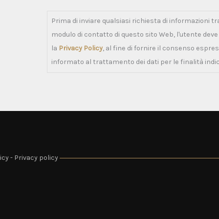
Prima di inviare qualsiasi richiesta di informazioni tr
modulo di contatto di questo sito Web, l'utente dev
la
Privacy Policy
, al fine di fornire il consenso espre
informato al trattamento dei dati per le finalità indi
icy
-
Privacy policy