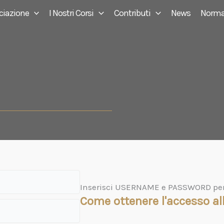
ciazione
I Nostri Corsi
Contributi
News
Norma
Inserisci USERNAME e PASSWORD per a
Come ottenere l'accesso all