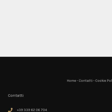
Home
-
Contatti
-
Cookie Pol
Contatti
+39 339 62 06 704
+39 339 62 06 704