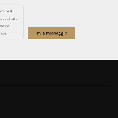
amite il
e accettare
sso ed
Invia messaggio
cate.