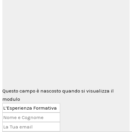
Siamo a disposizione
per
rispondere alle tue domande...
Per qualsiasi informazione non esitare a
contattarci tramite il
form di contatto
→
oppure utilizzando
Telegram
Questo campo è nascosto quando si visualizza il
modulo