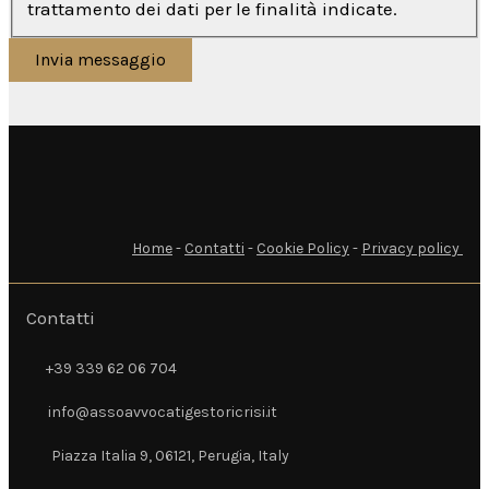
trattamento dei dati per le finalità indicate.
Invia messaggio
Home
-
Contatti
-
Cookie Policy
-
Privacy policy
Contatti
+39 339 62 06 704
+39 339 62 06 704
info@assoavvocatigestoricrisi.it
info@assoavvocatigestoricrisi.it
Piazza Italia 9, 06121, Perugia, Italy
Piazza Italia 9, 06121, Perugia, Italy