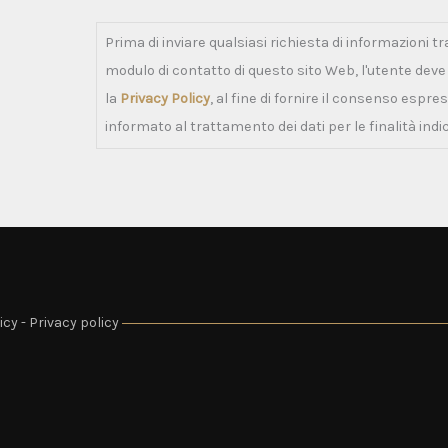
Prima di inviare qualsiasi richiesta di informazioni tr
modulo di contatto di questo sito Web, l'utente dev
la
Privacy Policy
, al fine di fornire il consenso espre
informato al trattamento dei dati per le finalità indi
icy
-
Privacy policy