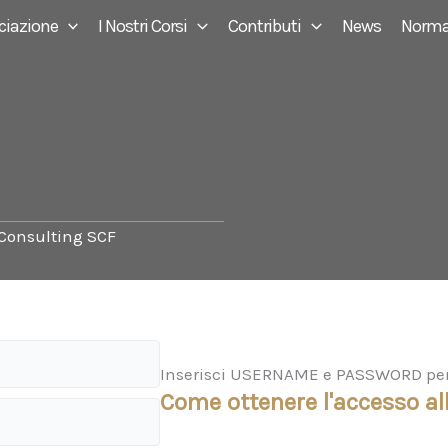
ciazione
I Nostri Corsi
Contributi
News
Norma
 Consulting SCF
Inserisci USERNAME e PASSWORD per a
Come ottenere l'accesso all