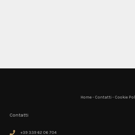
Home
-
Contatti
-
Cookie Pol
Contatti
+39 339 62 06 704
+39 339 62 06 704