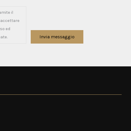
amite il
e accettare
sso ed
Invia messaggio
cate.