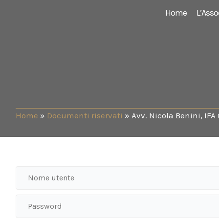
Vai
Home
L’Asso
al
contenuto
Home
»
Documenti riservati
»
Avv. Nicola Benini, IFA