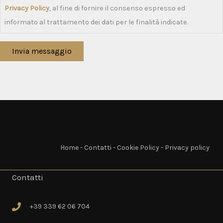
Privacy Policy
, al fine di fornire il consenso espresso ed
informato al trattamento dei dati per le finalità indicate.
Invia messaggio
Home
-
Contatti
-
Cookie Policy
-
Privacy policy
Contatti
+39 339 62 06 704
+39 339 62 06 704