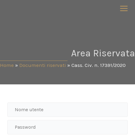
Vai
al
contenuto
Area Riservata
Home
»
Documenti riservati
»
Cass. Civ. n. 17391/2020