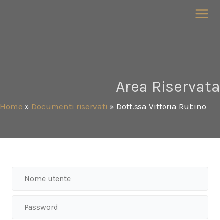
Vai
al
contenuto
Area Riservata
Home
»
Documenti riservati
»
Dott.ssa Vittoria Rubino