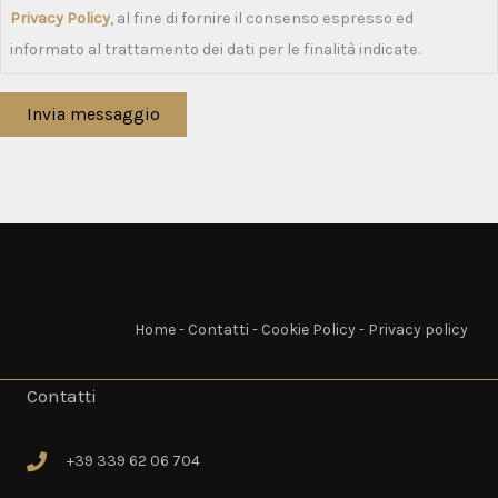
Privacy Policy
, al fine di fornire il consenso espresso ed
informato al trattamento dei dati per le finalità indicate.
Invia messaggio
Home
-
Contatti
-
Cookie Policy
-
Privacy policy
Contatti
+39 339 62 06 704
+39 339 62 06 704