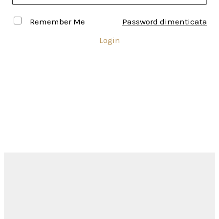
Remember Me
Password dimenticata
Login
Inserisci USERNAME e PASSWORD per accedere all'area
riservata ai Soci
Come ottenere l'accesso all'area
riservata?
Siamo a disposizione
per
rispondere alle tue domande...