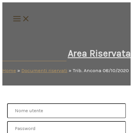
Vai
al
contenuto
Area Riservata
Home
»
Documenti riservati
»
Trib. Ancona 08/10/2020