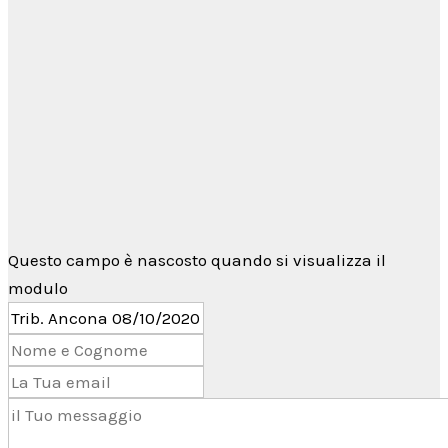
Per qualsiasi informazione non esitare a
contattarci tramite il
form di contatto
→
oppure utilizzando
Telegram
Questo campo è nascosto quando si visualizza il
modulo