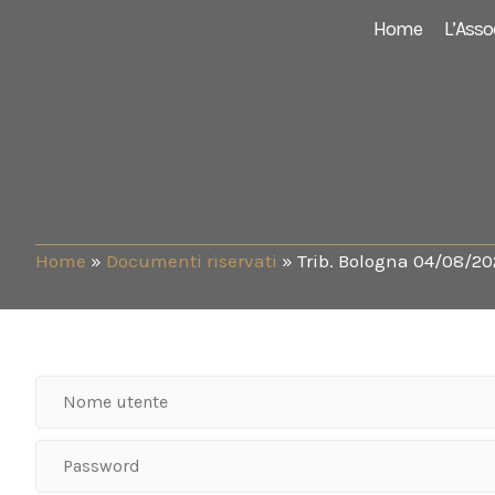
Vai
Home
L’Asso
al
contenuto
Home
»
Documenti riservati
»
Trib. Bologna 04/08/2