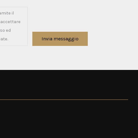
amite il
e accettare
sso ed
Invia messaggio
cate.