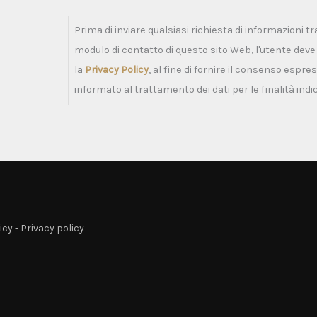
Prima di inviare qualsiasi richiesta di informazioni tr
modulo di contatto di questo sito Web, l'utente dev
la
Privacy Policy
, al fine di fornire il consenso espre
informato al trattamento dei dati per le finalità indi
icy
-
Privacy policy