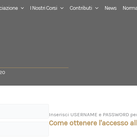
ciazione
I Nostri Corsi
Contributi
News
Norma
020
Inserisci USERNAME e PASSWORD per a
Come ottenere l'accesso all