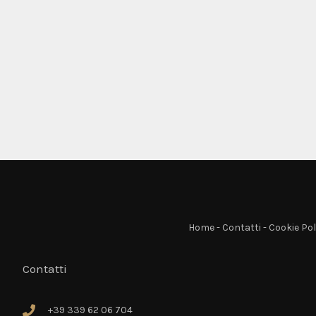
Home
-
Contatti
-
Cookie Pol
Contatti
+39 339 62 06 704
+39 339 62 06 704