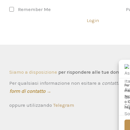
Remember Me
P
Login
Siamo a disposizione
per rispondere alle tue domande
Per qualsiasi informazione non esitare a
contattarci t
Per
form di contatto
→
mem
tec
o I
oppure utilizzando
Telegram
neg