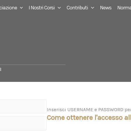
ciazione
I Nostri Corsi
Contributi
News
Norma
8
Inserisci USERNAME e PASSWORD per a
Come ottenere l'accesso all