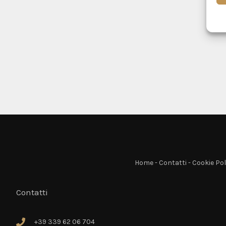
Home
-
Contatti
-
Cookie Pol
Contatti
+39 339 62 06 704
+39 339 62 06 704