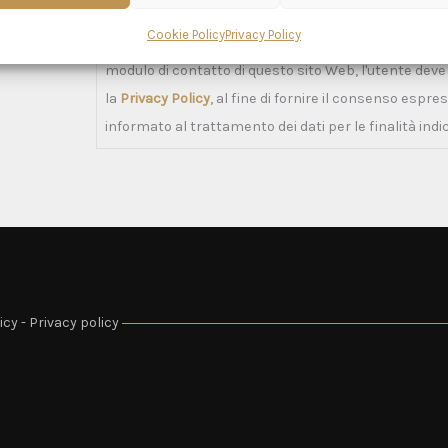
Cookie Policy
Privacy Policy
Prima di inviare qualsiasi richiesta di informazioni tr
modulo di contatto di questo sito Web, l'utente dev
la
Privacy Policy
, al fine di fornire il consenso espre
informato al trattamento dei dati per le finalità indi
icy
-
Privacy policy