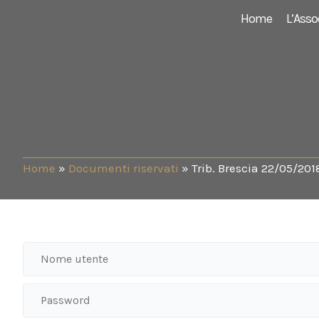
Vai
Home
L’Asso
al
contenuto
Home
»
Documenti riservati
»
Trib. Brescia 22/05/201