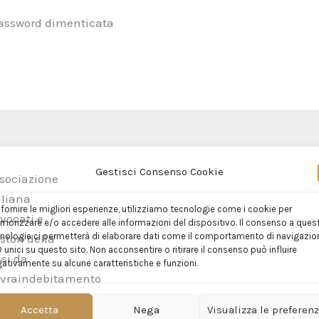
assword dimenticata
Gestisci Consenso Cookie
...
ramite il
 fornire le migliori esperienze, utilizziamo tecnologie come i cookie per
orizzare e/o accedere alle informazioni del dispositivo. Il consenso a ques
nologie ci permetterà di elaborare dati come il comportamento di navigazio
D unici su questo sito. Non acconsentire o ritirare il consenso può influire
ativamente su alcune caratteristiche e funzioni.
Accetta
Nega
Visualizza le preferen
Sottoscrivo la Privacy Policy.