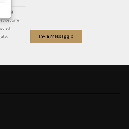
amite il
e accettare
sso ed
Invia messaggio
cate.