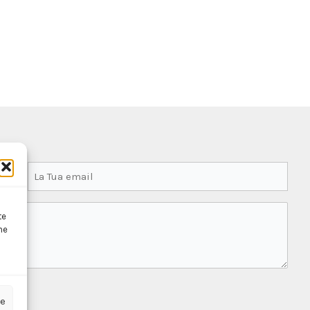
te
ne
ze