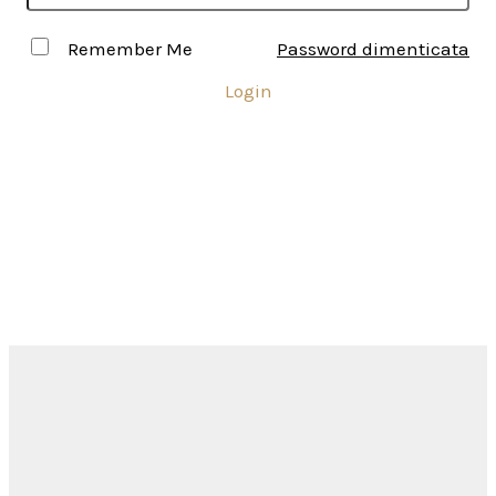
Remember Me
Password dimenticata
Login
Inserisci USERNAME e PASSWORD per accedere all'area
riservata ai Soci
Come ottenere l'accesso all'area
riservata?
Siamo a disposizione
per
rispondere alle tue domande...