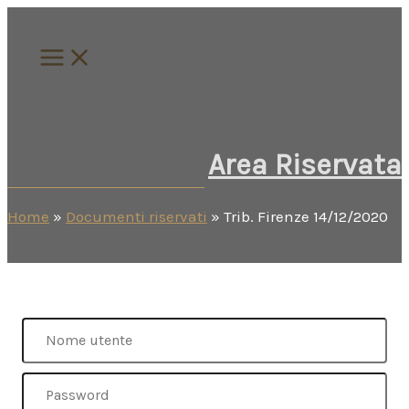
Vai
al
contenuto
Area Riservata
Home
»
Documenti riservati
»
Trib. Firenze 14/12/2020