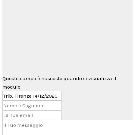
Per qualsiasi informazione non esitare a
contattarci tramite il
form di contatto
→
oppure utilizzando
Telegram
Questo campo è nascosto quando si visualizza il
modulo