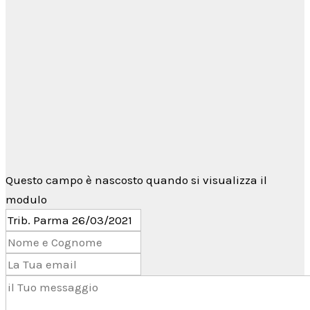
Per qualsiasi informazione non esitare a
contattarci tramite il
form di contatto
→
oppure utilizzando
Telegram
Questo campo è nascosto quando si visualizza il
modulo