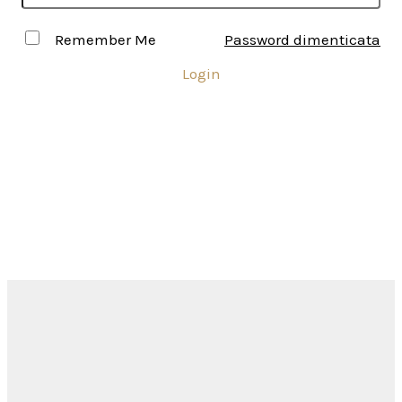
Remember Me
Password dimenticata
Login
Inserisci USERNAME e PASSWORD per accedere all'area
riservata ai Soci
Come ottenere l'accesso all'area
riservata?
Siamo a disposizione
per
rispondere alle tue domande...