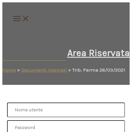
Vai
al
contenuto
Area Riservata
Home
»
Documenti riservati
»
Trib. Parma 26/03/2021