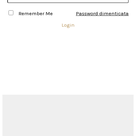
Remember Me
Password dimenticata
Login
Inserisci USERNAME e PASSWORD per accedere all'area
riservata ai Soci
Come ottenere l'accesso all'area
riservata?
Siamo a disposizione
per
rispondere alle tue domande...