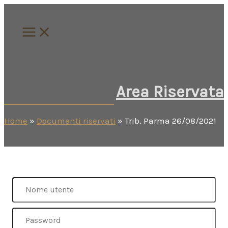
Vai
al
contenuto
Area Riservata
Home
»
Documenti riservati
»
Trib. Parma 26/08/2021