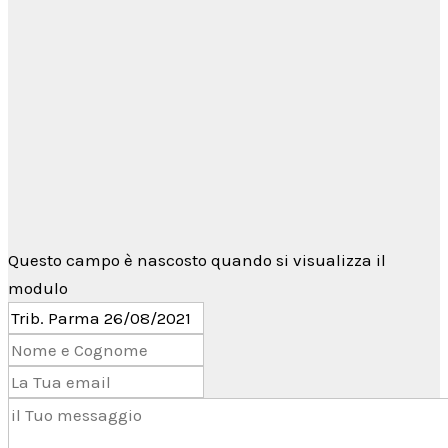
Per qualsiasi informazione non esitare a
contattarci tramite il
form di contatto
→
oppure utilizzando
Telegram
Questo campo è nascosto quando si visualizza il
modulo