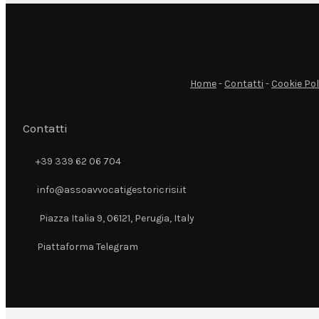
Home
-
Contatti
-
Cookie Pol
Contatti
+39 339 62 06 704
+39 339 62 06 704
info@assoavvocatigestoricrisi.it
info@assoavvocatigestoricrisi.it
Piazza Italia 9, 06121, Perugia, Italy
Piazza Italia 9, 06121, Perugia, Italy
Piattaforma Telegram
Piattaforma Telegram