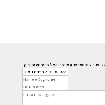
ttenere l'accesso all'area
ata?
Questo campo è nascosto quando si visualizz
 alle
ramite il