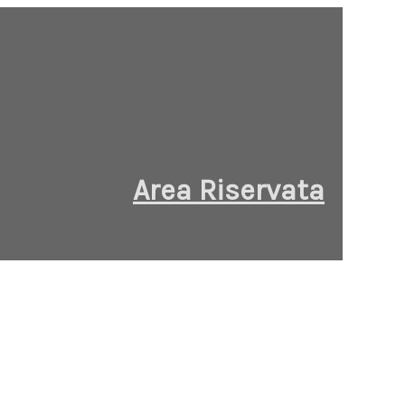
Area Riservata
i USERNAME e PASSWORD per accedere all'area
 ai Soci