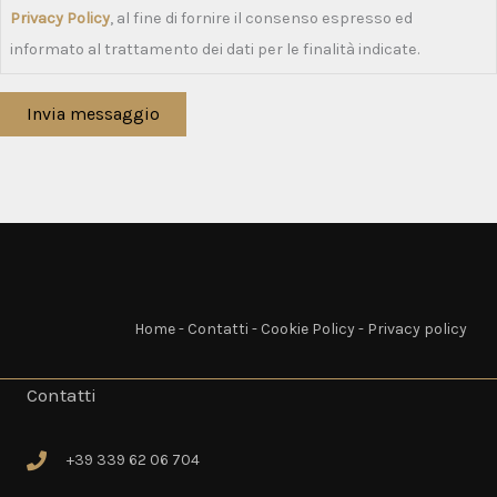
Privacy Policy
, al fine di fornire il consenso espresso ed
informato al trattamento dei dati per le finalità indicate.
Invia messaggio
Home
-
Contatti
-
Cookie Policy
-
Privacy policy
Contatti
+39 339 62 06 704
+39 339 62 06 704