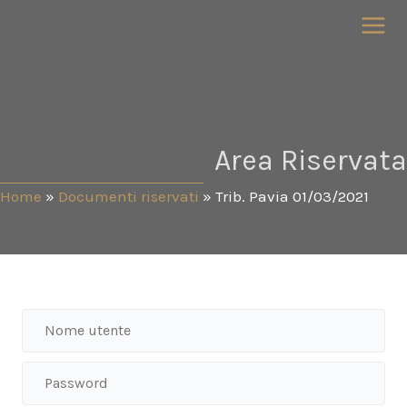
Vai
al
contenuto
Area Riservata
Home
»
Documenti riservati
»
Trib. Pavia 01/03/2021