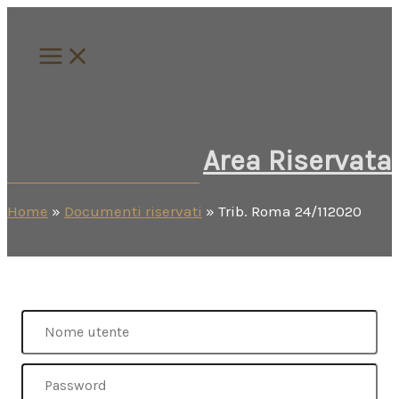
Vai
al
contenuto
Area Riservata
Home
»
Documenti riservati
»
Trib. Roma 24/112020