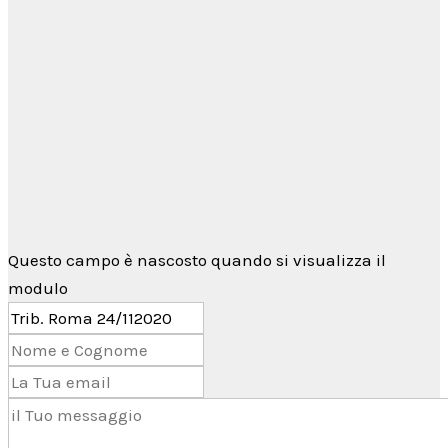
Per qualsiasi informazione non esitare a
contattarci tramite il
form di contatto
→
oppure utilizzando
Telegram
Questo campo è nascosto quando si visualizza il
modulo