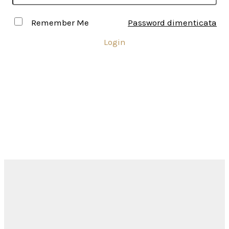
Remember Me
Password dimenticata
Login
Inserisci USERNAME e PASSWORD per accedere all'area
riservata ai Soci
Come ottenere l'accesso all'area
riservata?
Siamo a disposizione
per
rispondere alle tue domande...