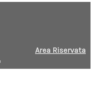
Area Riservata
1
i USERNAME e PASSWORD per accedere all'area
 ai Soci