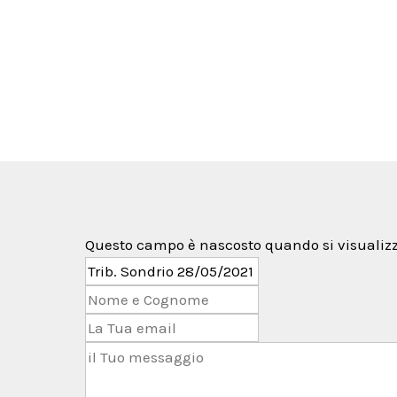
ttenere l'accesso all'area
ata?
Questo campo è nascosto quando si visualizz
 alle
ramite il