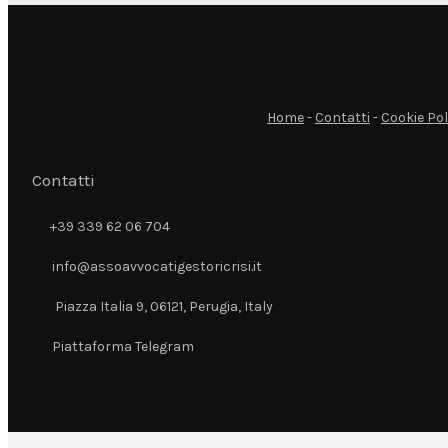
Home
-
Contatti
-
Cookie Pol
Contatti
+39 339 62 06 704
+39 339 62 06 704
info@assoavvocatigestoricrisi.it
info@assoavvocatigestoricrisi.it
Piazza Italia 9, 06121, Perugia, Italy
Piazza Italia 9, 06121, Perugia, Italy
Piattaforma Telegram
Piattaforma Telegram