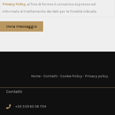
Privacy Policy
, al fine di fornire il consenso espresso ed
informato al trattamento dei dati per le finalità indicate.
Invia messaggio
Home
-
Contatti
-
Cookie Policy
-
Privacy policy
Contatti
+39 339 62 06 704
+39 339 62 06 704