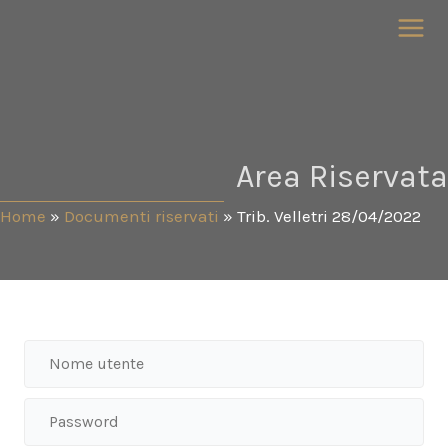
Vai
al
contenuto
Area Riservata
Home
»
Documenti riservati
»
Trib. Velletri 28/04/2022