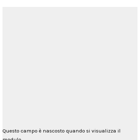
Siamo a disposizione
per
rispondere alle tue domande...
Per qualsiasi informazione non esitare a
contattarci tramite il
form di contatto
→
oppure utilizzando
Telegram
Questo campo è nascosto quando si visualizza il
modulo