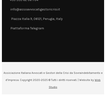
+39 339 62 06 704
info@assoavvocatigestoricrisi.it
info@assoavvocatigestoricrisi.it
Piazza Italia 9, 06121, Perugia, Italy
Piazza Italia 9, 06121, Perugia, Italy
Piattaforma Telegram
Piattaforma Telegram
Assiciazione Italiana Avvocati e Gestori della Crisi da Sovraindebitamento e
d’Impresa. Copyright 2020-2025 © Tutti i diritti riservati. | Website by
Web
Studio