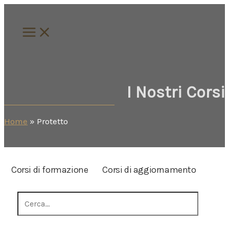
Vai
al
contenuto
I Nostri Corsi
Home
»
Protetto
Corsi di formazione
Corsi di aggiornamento