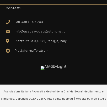
Contatti
+39 339 62 06 704
+39 339 62 06 704
info@assoavvocatigestoricrisi.it
info@assoavvocatigestoricrisi.it
Piazza Italia 9, 06121, Perugia, Italy
Piazza Italia 9, 06121, Perugia, Italy
Piattaforma Telegram
Piattaforma Telegram
Assiciazione Italiana Avvocati e Gestori della Crisi da Sovraindebitamento e
d’Impresa. Copyright 2020-2025 © Tutti i diritti riservati. | Website by
Web Studio