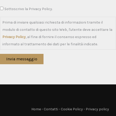
Sottoscrivo la Privacy Policy.
Prima di inviare qualsiasi richiesta di informazioni tramite il
modulo di contatto di questo sito Web, l'utente deve accettare la
Privacy Policy
, al fine di fornire il consenso espresso ed
informato al trattamento dei dati per le finalità indicate.
Invia messaggio
Home
-
Contatti
-
Cookie Policy
-
Privacy policy